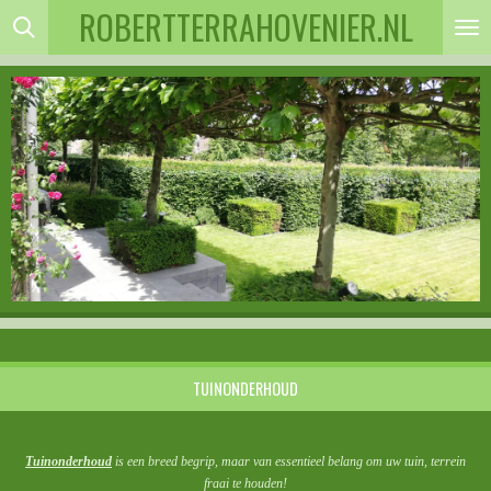
ROBERTTERRAHOVENIER.NL
Ga
direct
naar
de
hoofdinhoud
TUINONDERHOUD
Tuinonderhoud
is een breed begrip, maar van essentieel belang om uw tuin, terrein
fraai te houden!