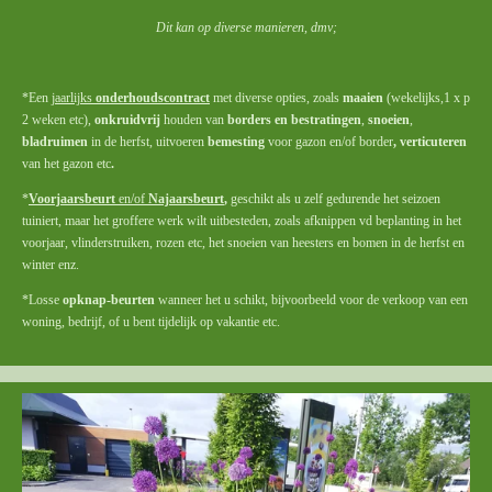
Dit kan op diverse manieren, dmv;
*Een
jaarlijks
onderhoudscontract
met diverse opties, zoals
maaien
(wekelijks,1 x p
2 weken etc),
onkruidvrij
houden van
borders en bestratingen
,
snoeien
,
bladruimen
in de herfst, uitvoeren
bemesting
voor gazon en/of border
, verticuteren
van het gazon etc
.
*
Voorjaarsbeurt
en/of
Najaarsbeurt
,
geschikt als u zelf gedurende het seizoen
tuiniert, maar het groffere werk wilt uitbesteden, zoals afknippen vd beplanting in het
voorjaar, vlinderstruiken, rozen etc, het snoeien van heesters en bomen in de herfst en
winter enz.
*Losse
opknap-beurten
wanneer het u schikt, bijvoorbeeld voor de verkoop van een
woning, bedrijf, of u bent tijdelijk op vakantie etc.